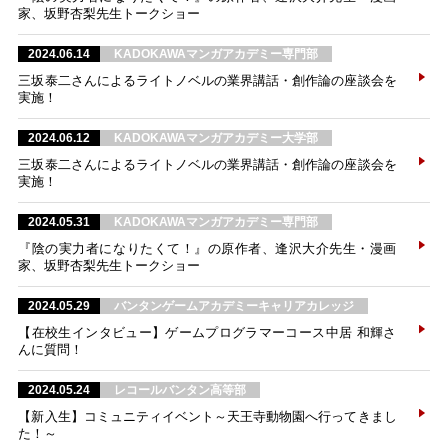
家、坂野杏梨先生トークショー
2024.06.14
KADOKAWAマンガアカデミー専門部
三坂泰二さんによるライトノベルの業界講話・創作論の座談会を
実施！
2024.06.12
KADOKAWAマンガアカデミー大学部
三坂泰二さんによるライトノベルの業界講話・創作論の座談会を
実施！
2024.05.31
KADOKAWAマンガアカデミー専門部
『陰の実力者になりたくて！』の原作者、逢沢大介先生・漫画
家、坂野杏梨先生トークショー
2024.05.29
バンタンゲームアカデミーキャリアカレッジ
【在校生インタビュー】ゲームプログラマーコース中居 和輝さ
んに質問！
2024.05.24
レコールバンタン高等部
【新入生】コミュニティイベント～天王寺動物園へ行ってきまし
た！～