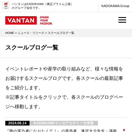
バンタンはKADOKAWA（東証プライム上場）
KADOKAWA Group
のグループ会社です。
M
HOME
>
ニュース・リリース
> スクールブログ一覧
スクールブログ一覧
イベントレポートや産学の取り組みなど、様々な情報を
お届けするスクールブログです。各スクールの最新記事
をご紹介します。
※記事タイトルをクリックで、各スクールのブログペー
ジへ移動します。
2024.06.14
KADOKAWAマンガアカデミー大学部
『陰の実力者になりたくて！』の原作者、逢沢大介先生・漫画