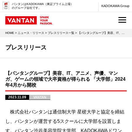
バンタンはKADOKAWA（東証プライム上場）
KADOKAWA Group
のグループ会社です。
M
HOME
>
ニュース・リリース
>
プレスリリース一覧
> 【バンタングループ】美容、IT、アニメ、声優、マンガ、ゲームの領域で大卒資格が得られる 「大学部」2024年4月から開校
プレスリリース
【バンタングループ】美容、IT、アニメ、声優、マン
ガ、ゲームの領域で大卒資格が得られる 「大学部」2024
年4月から開校
2023.11.09
VANTAN
株式会社バンタンは通信制大学 星槎大学と協定を締結
し、バンタンが運営する5スクールに大学部を設置しま
す。バンタン渋谷美容学院大学部、KADOKAWAドワン