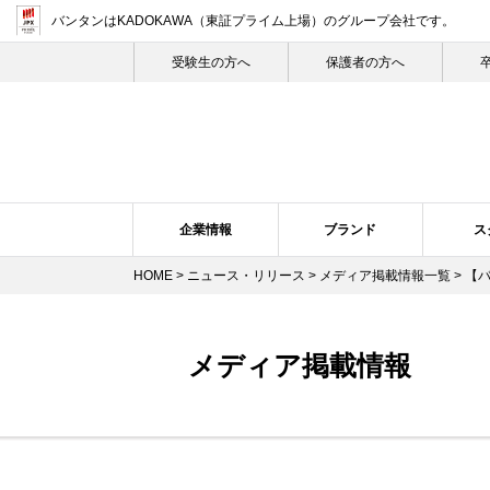
バンタンはKADOKAWA（東証プライム上場）
のグループ会社です。
受験生の⽅へ
保護者の方へ
企業情報
ブランド
ス
HOME
>
ニュース・リリース
>
メディア掲載情報一覧
> 【
企業概要・沿革
バンタン・ヒストリー
スクール紹介
ニュース・リリーストップ
スクールの特長
企業理念
ブランドについて
プレスリリース
トップメ
スク
メディア掲載情報