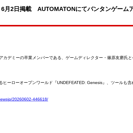
6月2日掲載 AUTOMATONにてバンタンゲー
ゲームアカデミーの卒業メンバーである、ゲームディレクター・篠原友磨氏
作るヒーローオープンワールド『UNDEFEATED: Genesis』、ツール
rviewsjp/20260602-446618/