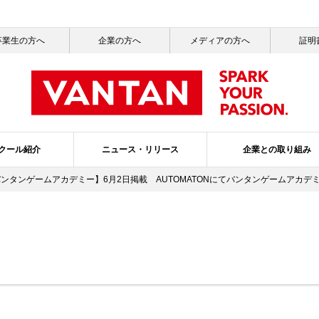
卒業生の方へ
企業の方へ
メディアの方へ
証明
クール紹介
ニュース・リリース
企業との取り組み
バンタンゲームアカデミー】6月2日掲載 AUTOMATONにてバンタンゲームアカ
一覧
ッセージ
ールライフ
ニュース一覧
社会活動
就職サポート
サステナビリティ
メディア掲載情報一覧
バンタンの3つのポリシー
ガバナンス・プ
スクールブ