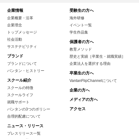
企業情報
受験生の方へ
企業概要・沿革
海外研修
企業理念
イベント一覧
トップメッセージ
学生作品集
社会活動
保護者の方へ
サステナビリティ
教育メソッド
ブランド
歴史と実績［卒業生・就職実績］
ブランドについて
企業法人を選択する理由
バンタン・ヒストリー
卒業生の方へ
スクール紹介
VantanFlipChannelについて
スクールの特徴
企業の方へ
スクールライフ
メディアの方へ
就職サポート
アクセス
バンタンの3つのポリシー
合理的配慮について
ニュース・リリース
プレスリリース一覧