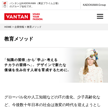
バンタンはKADOKAWA（東証プライム上場）
KADOKAWA Group
のグループ会社です。
M
HOME
>
企業情報
> 教育メソッド
教育メソッド
「知識の習得」から「学ぶ・考える
チカラの習得へ」。
デザインで新たな
価値を生み出す人材を育成するために。
グローバル化や人工知能などのITの進化、少子高齢化な
ど、今後数十年日本の社会は激変の時代を迎えようとし