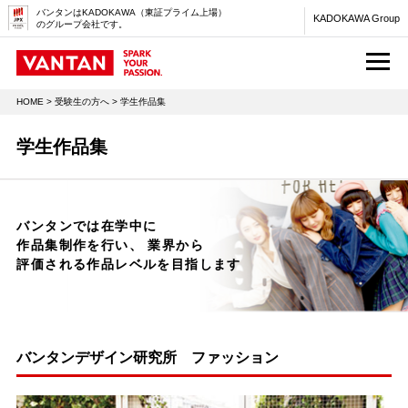
バンタンはKADOKAWA（東証プライム上場）
KADOKAWA Group
のグループ会社です。
M
HOME
>
受験生の方へ
> 学生作品集
学生作品集
バンタンでは在学中に
作品集制作を行い、
業界から
評価される作品レベルを目指します
バンタンデザイン研究所 ファッション