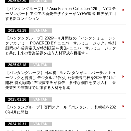
2025.02.20
VANTAN
【バンタングループ】「Asia Fashion Collection 12th」NYステ
ージレポート アジアの新鋭デザイナーがNYFW進出 世界が注目
する新コレクション
2025.02.18
VANTAN
【バンタングループ】2026年４月開校の「バンタンミュージッ
クアカデミー POWERED BY ユニバーサルミュージック」特別
顧問の布袋寅泰氏が特別授業を実施- ユニバーサルミュージック
と共に未来の音楽業界を担う人材育成を目指す -
2025.02.18
VANTAN
【バンタングループ】日本初！※バンタンがユニバーサル ミュ
ージックと提携し デジタルに特化した音楽専門校を2026年4月に
開校 特別顧問に布袋寅泰氏が就任、多様な個性を受け入れ、音
楽業界の最前線で活躍する人材を育成
2025.01.16
VANTAN
【バンタングループ】専門スクール「バンタン」、札幌校を202
6年4月に開校
2024.10.31
VANTAN