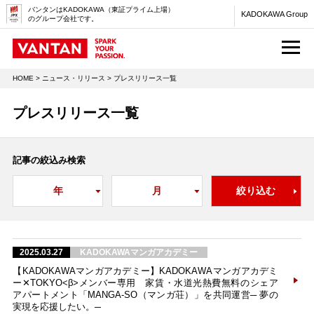
バンタンはKADOKAWA（東証プライム上場）
KADOKAWA Group
のグループ会社です。
M
HOME
>
ニュース・リリース
> プレスリリース一覧
プレスリリース一覧
記事の絞込み検索
2025.03.27
KADOKAWAマンガアカデミー
【KADOKAWAマンガアカデミー】KADOKAWAマンガアカデミ
ー✕TOKYO<β>メンバー専用 家賃・水道光熱費無料のシェア
アパートメント「MANGA-SO（マンガ荘）」を共同運営─ 夢の
実現を応援したい。─