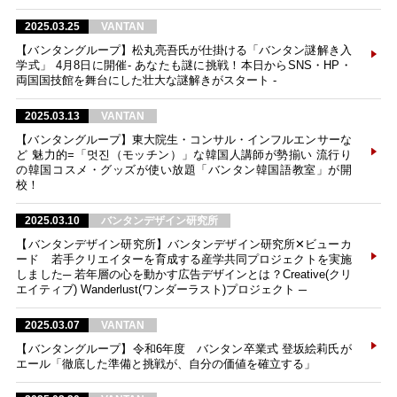
2025.03.25
VANTAN
【バンタングループ】松丸亮吾氏が仕掛ける「バンタン謎解き入
学式」 4月8日に開催- あなたも謎に挑戦！本日からSNS・HP・
両国国技館を舞台にした壮大な謎解きがスタート -
2025.03.13
VANTAN
【バンタングループ】東大院生・コンサル・インフルエンサーな
ど 魅力的=「멋진（モッチン）」な韓国人講師が勢揃い 流行り
の韓国コスメ・グッズが使い放題「バンタン韓国語教室」が開
校！
2025.03.10
バンタンデザイン研究所
【バンタンデザイン研究所】バンタンデザイン研究所✕ビューカ
ード 若手クリエイターを育成する産学共同プロジェクトを実施
しました─ 若年層の心を動かす広告デザインとは？Creative(クリ
エイティブ) Wanderlust(ワンダーラスト)プロジェクト ─
2025.03.07
VANTAN
【バンタングループ】令和6年度 バンタン卒業式 登坂絵莉氏が
エール「徹底した準備と挑戦が、自分の価値を確立する」