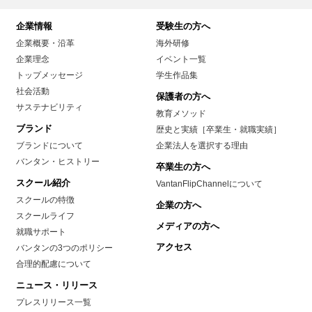
企業情報
受験生の方へ
企業概要・沿革
海外研修
企業理念
イベント一覧
トップメッセージ
学生作品集
社会活動
保護者の方へ
サステナビリティ
教育メソッド
ブランド
歴史と実績［卒業生・就職実績］
ブランドについて
企業法人を選択する理由
バンタン・ヒストリー
卒業生の方へ
スクール紹介
VantanFlipChannelについて
スクールの特徴
企業の方へ
スクールライフ
メディアの方へ
就職サポート
アクセス
バンタンの3つのポリシー
合理的配慮について
ニュース・リリース
プレスリリース一覧