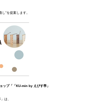
癒し"を提案します。
プ「「KU-min by えびす亭」
亭」は、