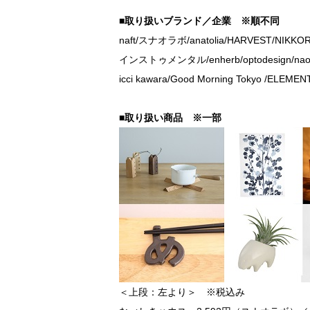
■取り扱いブランド／企業 ※順不同
naft/スナオラボ/anatolia/HARVEST/NIKKOR
インストゥメンタル/enherb/optodesign/naoo
icci kawara/Good Morning Tokyo /ELEMEN
■取り扱い商品 ※一部
＜上段：左より＞ ※税込み