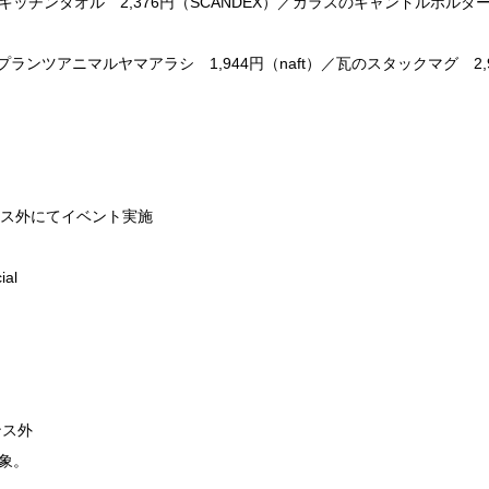
キッチンタオル 2,376円（SCANDEX）／ガラスのキャンドルホルダー
ランツアニマルヤマアラシ 1,944円（naft）／瓦のスタックマグ 2,916
ス外にてイベント実施
al
ンス外
対象。