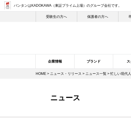
バンタンはKADOKAWA（東証プライム上場）
のグループ会社です。
受験生の⽅へ
保護者の方へ
企業情報
ブランド
ス
HOME
>
ニュース・リリース
>
ニュース一覧
> 忙しい現代人
企業概要・沿革
バンタン・ヒストリー
スクール紹介
ニュース・リリーストップ
スクールの特長
企業理念
ブランドについて
プレスリリース
トップメ
スク
ニュース