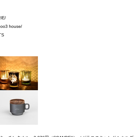
IE/
o3 house/
TS