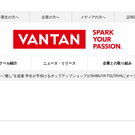
卒業生の方へ
企業の方へ
メディアの方へ
証明
クール紹介
ニュース・リリース
企業との取り組み
へ"癒し"を提案 学生が手掛けるポップアップショップがSHIBUYA TSUTAYAにオー
一覧
ッセージ
ールライフ
ニュース一覧
社会活動
就職サポート
サステナビリティ
メディア掲載情報一覧
バンタンの3つのポリシー
ガバナンス・プ
スクールブ