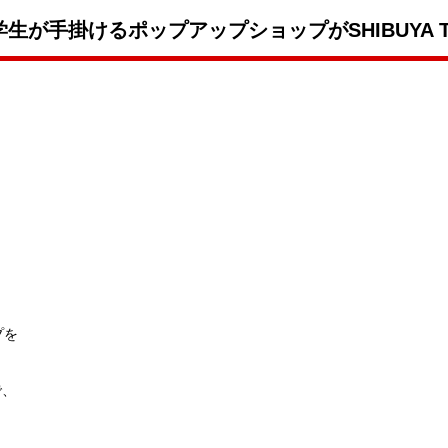
生が手掛けるポップアップショップがSHIBUYA T
プを
で、