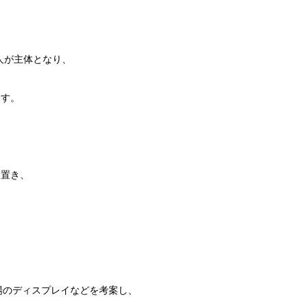
人が主体となり、
ます。
に置き、
場のディスプレイなどを考案し、