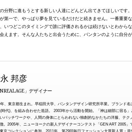
の分野に進もうとする新しい人達にどんどん出てきてほしいです
が第一で、やっぱり夢を見ているだけだと続きません。一番重要
、いつどこのタイミングで誰に評価されるかは続けないとわから
会えます。そんな人たちと出会うために、バンタンのように自分
永 邦彦
NREALAGE」デザイナー
80年、東京都生まれ。早稲田大学、バンタンデザイン研究所卒業。ブランド名はA RE
E(時代)、を組み合わせた造語。 2003年から活動を開始。「神は細部に宿
いパッチワークや、人間の身体にとらわれない独創的なかたちの洋服、テク
徴。2005年、ニューヨークの新人デザイナーコンテスト「GEN ART 2005
東京コレクションに参加。2011年、第29回毎日ファッション大賞新人賞・資