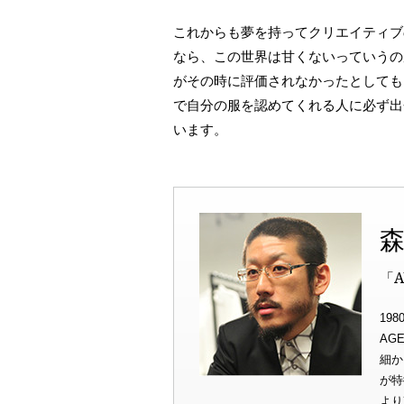
これからも夢を持ってクリエイティブ
なら、この世界は甘くないっていうの
がその時に評価されなかったとしても
で自分の服を認めてくれる人に必ず出
います。
森
「A
19
AG
細か
が特
より