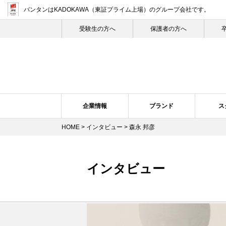
バンタンはKADOKAWA（東証プライム上場）
のグループ会社です。
受験生の⽅へ
保護者の方へ
企業情報
ブランド
ス
HOME
>
インタビュー
> 森永 邦彦
企業概要・沿革
バンタン・ヒストリー
スクール紹介
ニュース・リリーストップ
スクールの特長
企業理念
ブランドについて
プレスリリース
トップメ
スク
インタビュー