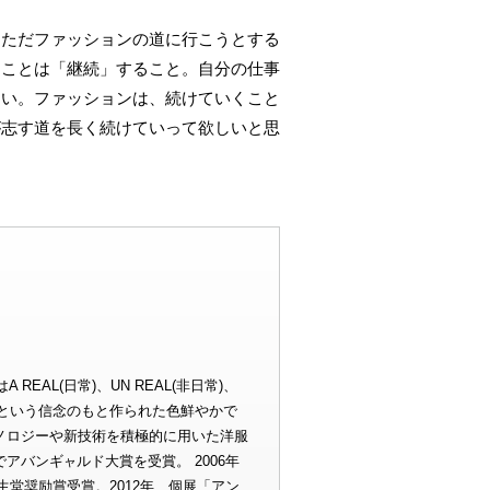
。ただファッションの道に行こうとする
なことは「継続」すること。自分の仕事
ない。ファッションは、続けていくこと
が志す道を長く続けていって欲しいと思
AL(日常)、UN REAL(非日常)、
る」という信念のもと作られた色鮮やかで
ノロジーや新技術を積極的に用いた洋服
」でアバンギ
ルド大賞を受賞。 2006年
ャ
生堂奨励賞受賞。2012年、個展「アン