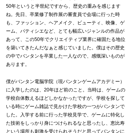
50年というと半世紀ですから、歴史の重みを感じます
ね。先日、卒業修了制作展の審査員で会場に行った時
も、ファッション、ヘアメイク、ビューティ、映像、ゲ
ーム、パティシエなど、とても幅広いジ
ャ
ンルの作品が
あって、この50年でクリエイティブ業界に確固たる地位
を築いてきたんだなぁと感じていました。僕はその歴史
の中でバンタンを卒業した一人なので、感慨深いものが
あります。
僕がバンタン電脳学院（現バンタンゲームアカデミー）
に入学したのは、20年ほど前のこと。当時は、ゲームの
学校自体数えるほどしかなかったですが、学校を探して
いる時にゲーム雑誌で見かけた学校の一つがバンタンで
した。入学する前に行った学校見学で、ゲームに特化し
た技術をしっかり身につけられるなと思ったし、恵比寿
という場所も刺激を受けられそうだと思ってバンタンに