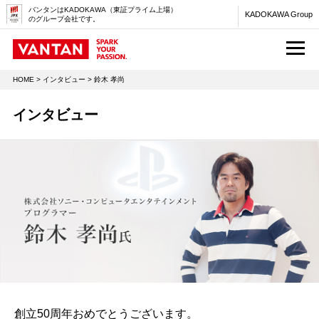
バンタンはKADOKAWA（東証プライム上場）
KADOKAWA Group
のグループ会社です。
M
HOME
>
インタビュー
> 鈴木 孝尚
インタビュー
創立50周年おめでとうございます。