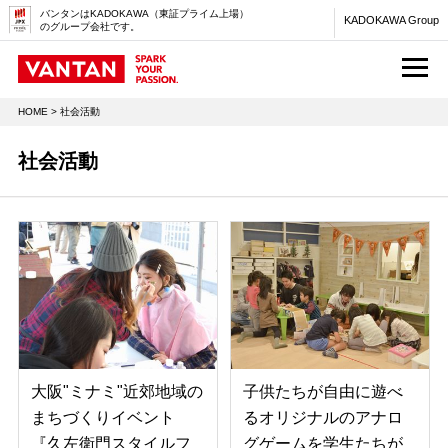
バンタンはKADOKAWA（東証プライム上場）
KADOKAWA Group
のグループ会社です。
M
HOME
> 社会活動
社会活動
大阪"ミナミ"近郊地域の
子供たちが自由に遊べ
まちづくりイベント
るオリジナルのアナロ
『久左衛門スタイルフ
グゲームを学生たちが