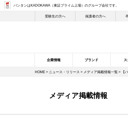
バンタンはKADOKAWA（東証プライム上場）
のグループ会社です。
受験生の⽅へ
保護者の方へ
企業情報
ブランド
ス
HOME
>
ニュース・リリース
>
メディア掲載情報一覧
> 【
企業概要・沿革
バンタン・ヒストリー
スクール紹介
ニュース・リリーストップ
スクールの特長
企業理念
ブランドについて
プレスリリース
トップメ
スク
メディア掲載情報