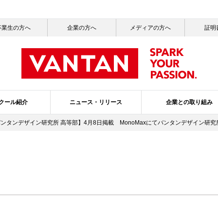
卒業生の方へ
企業の方へ
メディアの方へ
証明
クール紹介
ニュース・リリース
企業との取り組み
バンタンデザイン研究所 高等部】4月8日掲載 MonoMaxにてバンタンデザイン研
一覧
ッセージ
ールライフ
ニュース一覧
社会活動
就職サポート
サステナビリティ
メディア掲載情報一覧
バンタンの3つのポリシー
ガバナンス・プ
スクールブ