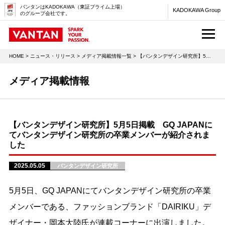
バンタンはKADOKAWA（東証プライム上場）
KADOKAWA Group
のグループ会社です。
M
HOME
>
ニュース・リリース
>
メディア掲載情報一覧
> 【バンタンデザイン研究所】5月5日掲載 GQ JAPANにてバンタンデザイン研究所の卒業メンバーが紹介されました
メディア掲載情報
【バンタンデザイン研究所】5月5日掲載 GQ JAPANに
てバンタンデザイン研究所の卒業メンバーが紹介されま
した
2025.05.05
バンタンデザイン研究所
5月5日、GQ JAPANにてバンタンデザイン研究所の卒業
メンバーである、ファッションブランド「DAIRIKU」デ
ザイナー・岡本大陸氏が連載コーナーに出演しました。