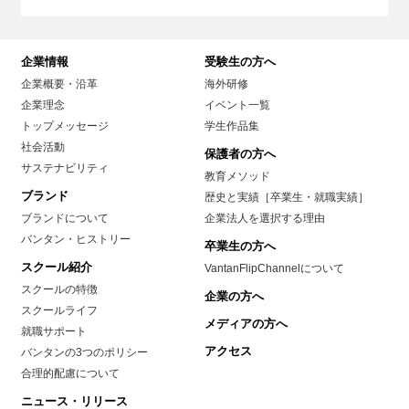
企業情報
受験生の方へ
企業概要・沿革
海外研修
企業理念
イベント一覧
トップメッセージ
学生作品集
社会活動
保護者の方へ
サステナビリティ
教育メソッド
ブランド
歴史と実績［卒業生・就職実績］
ブランドについて
企業法人を選択する理由
バンタン・ヒストリー
卒業生の方へ
スクール紹介
VantanFlipChannelについて
スクールの特徴
企業の方へ
スクールライフ
メディアの方へ
就職サポート
アクセス
バンタンの3つのポリシー
合理的配慮について
ニュース・リリース