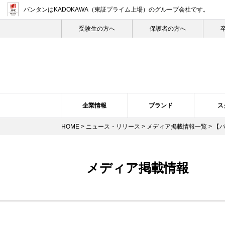
バンタンはKADOKAWA（東証プライム上場）
のグループ会社です。
受験生の⽅へ
保護者の方へ
企業情報
ブランド
ス
HOME
>
ニュース・リリース
>
メディア掲載情報一覧
> 【
企業概要・沿革
バンタン・ヒストリー
スクール紹介
ニュース・リリーストップ
スクールの特長
企業理念
ブランドについて
プレスリリース
トップメ
スク
メディア掲載情報