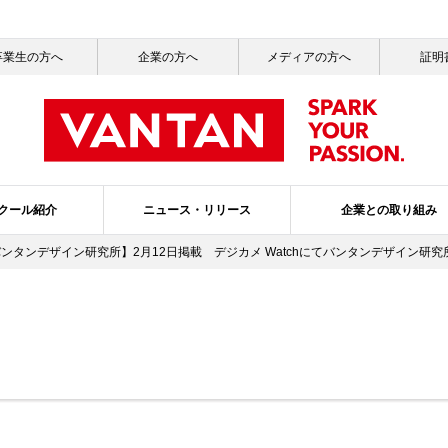
卒業生の方へ
企業の方へ
メディアの方へ
証明
クール紹介
ニュース・リリース
企業との取り組み
バンタンデザイン研究所】2月12日掲載 デジカメ Watchにてバンタンデザイン研
一覧
ッセージ
ールライフ
ニュース一覧
社会活動
就職サポート
サステナビリティ
メディア掲載情報一覧
バンタンの3つのポリシー
ガバナンス・プ
スクールブ