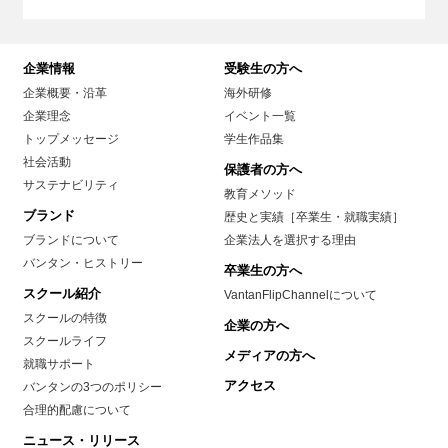
企業情報
受験生の方へ
企業概要・沿革
海外研修
企業理念
イベント一覧
トップメッセージ
学生作品集
社会活動
保護者の方へ
サステナビリティ
教育メソッド
ブランド
歴史と実績［卒業生・就職実績］
ブランドについて
企業法人を選択する理由
バンタン・ヒストリー
卒業生の方へ
スクール紹介
VantanFlipChannelについて
スクールの特徴
企業の方へ
スクールライフ
メディアの方へ
就職サポート
アクセス
バンタンの3つのポリシー
合理的配慮について
ニュース・リリース