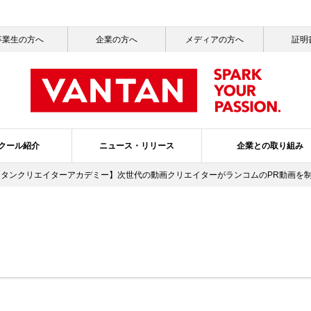
卒業生の方へ
企業の方へ
メディアの方へ
証明
クール紹介
ニュース・リリース
企業との取り組み
ンタンクリエイターアカデミー】次世代の動画クリエイターがランコムのPR動画を制作 ～10月3
一覧
ッセージ
ールライフ
ニュース一覧
社会活動
就職サポート
サステナビリティ
メディア掲載情報一覧
バンタンの3つのポリシー
ガバナンス・プ
スクールブ