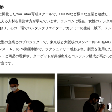
制作
開校したYouTuber育成スクールで、UUUMなど様々な企業と連携し、
界を支える人材を目指す方が学んでいます。ランコムは現在、女性のデジ
」を展開しており、その一環でバンタンクリエイターアカデミーの生徒（以下
の企業とのプロジェクトで、東京校と大阪校のメンバー約340名60
ンスト N」のPR動画制作で、ラグジュアリー感あふれ、製品を使用し
ンドと商品の理解や、ターゲットが共感出来るコンテンツ構成が高かっ
予定です。