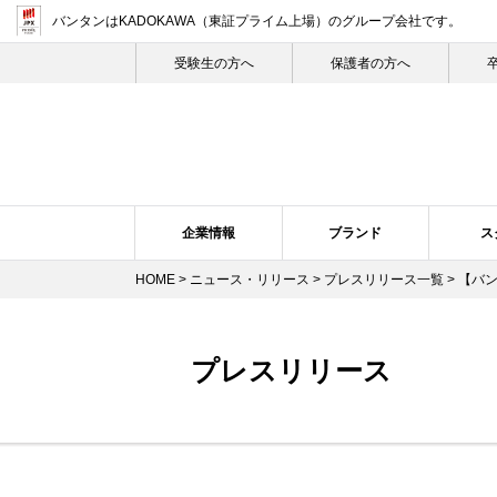
バンタンはKADOKAWA（東証プライム上場）
のグループ会社です。
受験生の⽅へ
保護者の方へ
企業情報
ブランド
ス
HOME
>
ニュース・リリース
>
プレスリリース一覧
> 【バ
企業概要・沿革
バンタン・ヒストリー
スクール紹介
ニュース・リリーストップ
スクールの特長
企業理念
ブランドについて
プレスリリース
トップメ
スク
プレスリリース