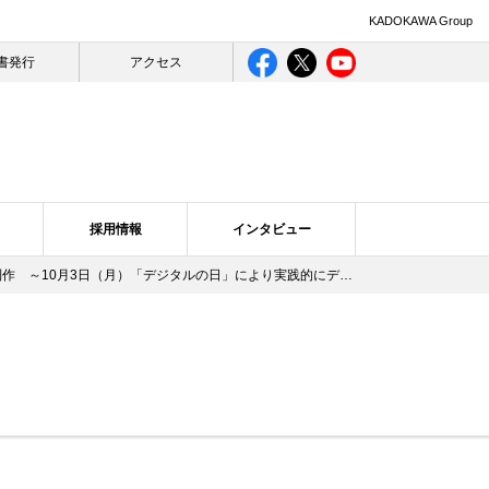
KADOKAWA Group
書発行
アクセス
採用情報
インタビュー
日（月）「デジタルの日」により実践的にデジタルを学ぶ機会を提供～
ライバシー
ログ一覧
合理的配慮について