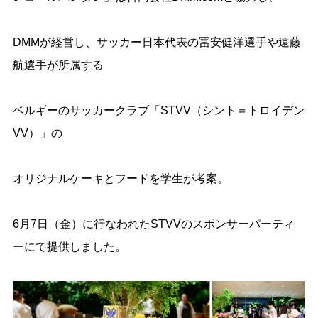
DMM
が経営し、サッカー日本代表の冨安健洋選手や遠藤
航選手が所属する
ベルギーのサッカークラブ「
STVV
（シント＝トロイデン
VV
）」の
オリジナルケーキとフードを学生が考案。
6
月
7
日（金）に行なわれた
STVV
のスポンサーパーティ
ーにて提供しました。