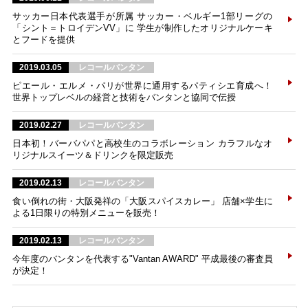
サッカー日本代表選手が所属 サッカー・ベルギー1部リーグの
「シント＝トロイデンVV」に 学生が制作したオリジナルケーキ
とフードを提供
2019.03.05
レコールバンタン
ピエール・エルメ・パリが世界に通用するパティシエ育成へ！
世界トップレベルの経営と技術をバンタンと協同で伝授
2019.02.27
レコールバンタン
日本初！バーバパパと高校生のコラボレーション カラフルなオ
リジナルスイーツ＆ドリンクを限定販売
2019.02.13
レコールバンタン
食い倒れの街・大阪発祥の「大阪スパイスカレー」 店舗×学生に
よる1日限りの特別メニューを販売！
2019.02.13
レコールバンタン
今年度のバンタンを代表する"Vantan AWARD" 平成最後の審査員
が決定！