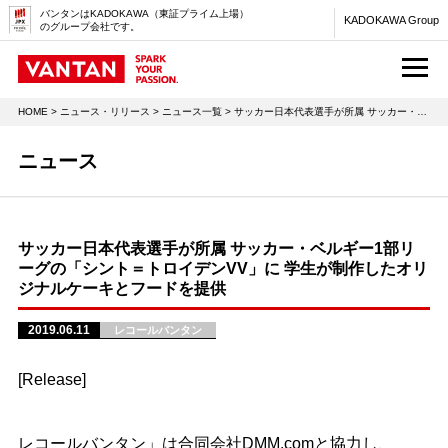
バンタンはKADOKAWA（東証プライム上場）
KADOKAWA Group
のグループ会社です。
M
HOME
>
ニュース・リリース
>
ニュース一覧
> サッカー日本代表選手が所属 サッカー・ベルギー1部リーグの「シント＝トロイデンVV」に 学生が制作したオリジナルケーキとフードを提供
ニュース
サッカー日本代表選手が所属 サッカー・ベルギー1部リ
ーグの「シント＝トロイデンVV」に 学生が制作したオリ
ジナルケーキとフードを提供
2019.06.11
レコールバンタン
[Release]
レコールバンタン」は合同会社
DMM.com
と協力し、